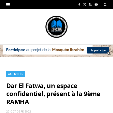
F
X
R
Y
a
(
S
o
c
T
S
u
e
w
T
b
i
u
o
t
b
o
t
e
k
e
ACTIVITÉS
r
Dar El Fatwa, un espace
)
confidentiel, présent à la 9ème
RAMHA
27 OCTOBRE 2022