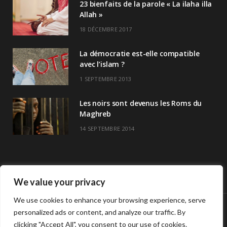
23 bienfaits de la parole « La ilaha illa
Allah »
18 DÉCEMBRE 2017
La démocratie est-elle compatible
avec l’islam ?
1 SEPTEMBRE 2013
Les noirs sont devenus les Roms du
Maghreb
14 SEPTEMBRE 2014
We value your privacy
We use cookies to enhance your browsing experience, serve
personalized ads or content, and analyze our traffic. By
© Copyright Havre De Savoir 2024
clicking "Accept All", you consent to our use of cookies.
L’association
Horaires de prières >>
Contact
L’association Havre de savoir