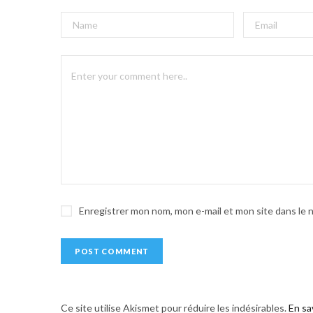
A
l
t
e
r
n
a
t
i
v
e
Enregistrer mon nom, mon e-mail et mon site dans le
:
Ce site utilise Akismet pour réduire les indésirables.
En sa