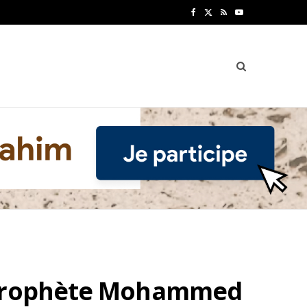
F
X
R
Y
a
(
S
o
c
T
S
u
e
w
T
b
i
u
o
t
b
o
t
e
k
e
r
)
u Prophète Mohammed