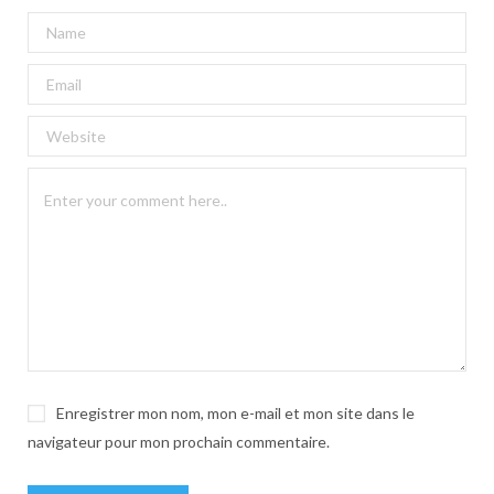
A
l
t
e
r
n
a
t
i
v
e
:
Enregistrer mon nom, mon e-mail et mon site dans le
navigateur pour mon prochain commentaire.