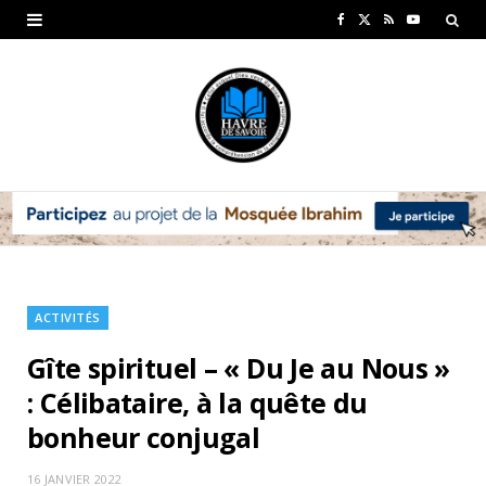
F
X
R
Y
a
(
S
o
c
T
S
u
e
w
T
b
i
u
o
t
b
o
t
e
k
e
ACTIVITÉS
r
Gîte spirituel – « Du Je au Nous »
)
: Célibataire, à la quête du
bonheur conjugal
16 JANVIER 2022