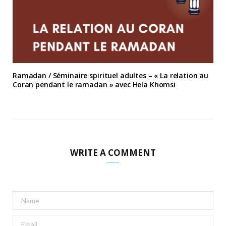
Ramadan / Séminaire spirituel adultes – « La relation au
Coran pendant le ramadan » avec Hela Khomsi
WRITE A COMMENT
A
l
t