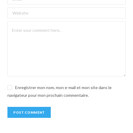
e
r
n
a
t
i
v
e
:
Enregistrer mon nom, mon e-mail et mon site dans le
navigateur pour mon prochain commentaire.