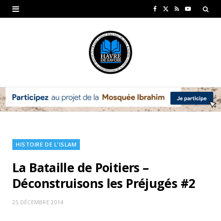
F
X
R
Y
a
(
S
o
c
T
S
u
e
w
T
b
i
u
o
t
b
o
t
e
k
e
HISTOIRE DE L'ISLAM
r
La Bataille de Poitiers –
)
Déconstruisons les Préjugés #2
25 DÉCEMBRE 2014