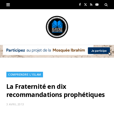
F
X
R
Y
a
(
S
o
c
T
S
u
e
w
T
b
i
u
o
t
b
o
t
e
k
e
COMPRENDRE L'ISLAM
r
La Fraternité en dix
)
recommandations prophétiques
3 AVRIL 2013