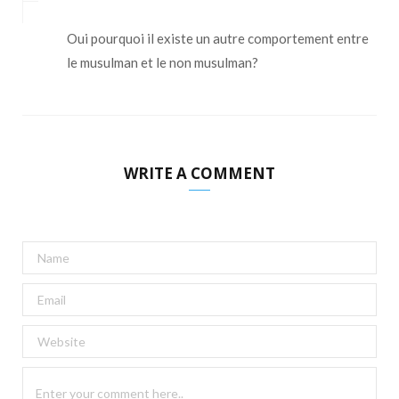
Oui pourquoi il existe un autre comportement entre
le musulman et le non musulman?
WRITE A COMMENT
A
l
t
e
r
n
a