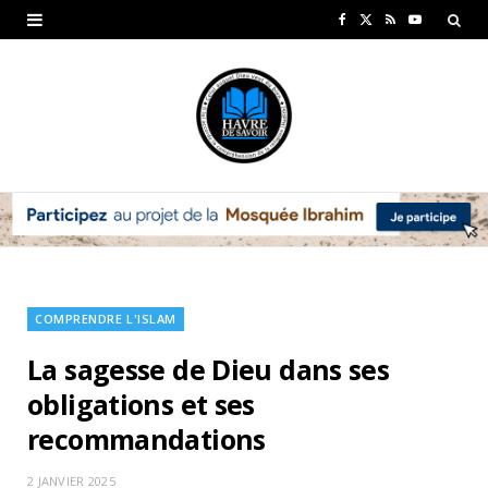
F
X
R
Y
a
(
S
o
c
T
S
u
e
w
T
b
i
u
o
t
b
o
t
e
k
e
COMPRENDRE L'ISLAM
r
La sagesse de Dieu dans ses
)
obligations et ses
recommandations
2 JANVIER 2025