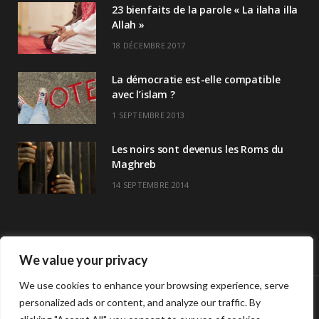
23 bienfaits de la parole « La ilaha illa
Allah »
18 DÉCEMBRE 2017
La démocratie est-elle compatible
avec l’islam ?
1 SEPTEMBRE 2013
Les noirs sont devenus les Roms du
Maghreb
14 SEPTEMBRE 2014
We value your privacy
We use cookies to enhance your browsing experience, serve
personalized ads or content, and analyze our traffic. By
© Copyright Havre De Savoir 2024