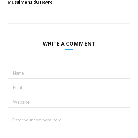
Musulmans du Havre
WRITE A COMMENT
A
l
t
e
r
n
a
t
i