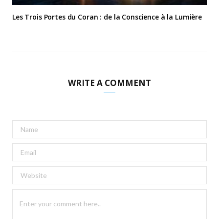
Les Trois Portes du Coran : de la Conscience à la Lumière
WRITE A COMMENT
A
l
t
e
r
n
a
t