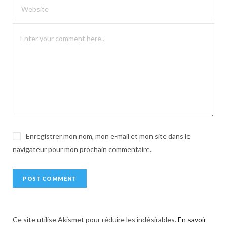
r
n
a
t
i
v
e
:
Enregistrer mon nom, mon e-mail et mon site dans le
navigateur pour mon prochain commentaire.
Ce site utilise Akismet pour réduire les indésirables.
En savoir