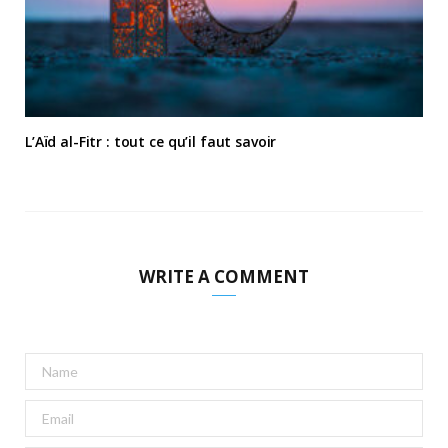
L’Aïd al-Fitr : tout ce qu’il faut savoir
WRITE A COMMENT
A
l
t
e