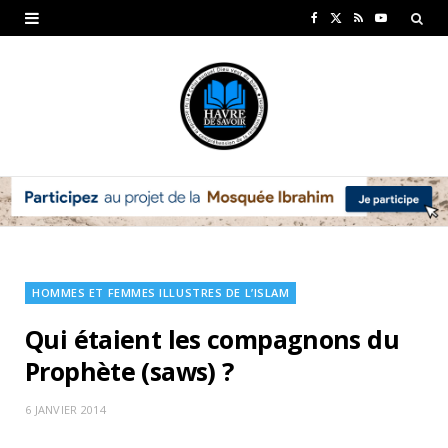
F
X
R
Y
a
(
S
o
c
T
S
u
e
w
T
b
i
u
o
t
b
o
t
e
k
e
HOMMES ET FEMMES ILLUSTRES DE L’ISLAM
r
Qui étaient les compagnons du
)
Prophète (saws) ?
6 JANVIER 2014