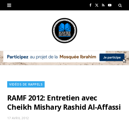
F
X
R
Y
a
(
S
o
c
T
S
u
e
w
T
b
i
u
o
t
b
o
t
e
k
e
VIDÉOS DE RAPPELS
r
RAMF 2012: Entretien avec
)
Cheikh Mishary Rashid Al-Affassi
17 AVRIL 2012