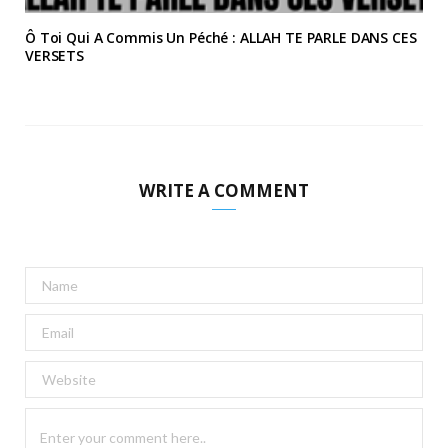
Ô Toi Qui A Commis Un Péché : ALLAH TE PARLE DANS CES
VERSETS
WRITE A COMMENT
A
l
t
e
r
n
a