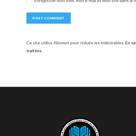
Enregistrer mon nom, mon e-mail et mon site dans le
:
Ce site utilise Akismet pour réduire les indésirables.
En sa
traitées
.