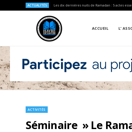
ACTUALITÉS
Les dix dernières nuits de Ramadan : 5 actes esse
ACCUEIL
L’ AS
ACTIVITÉS
Séminaire » Le Rama