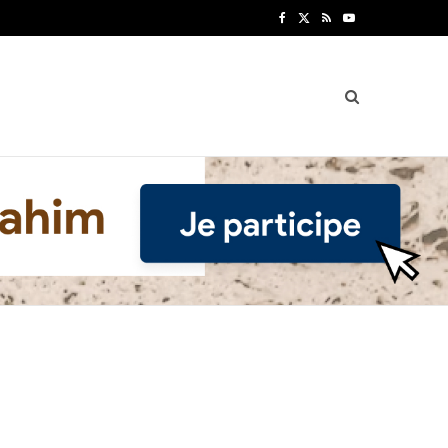
F
X
R
Y
a
(
S
o
c
T
S
u
e
w
T
b
i
u
o
t
b
o
t
e
k
e
r
)
»