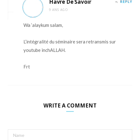
Havre De Savoir
REPLY
9 ANS AGO
Wa ‘alaykum salam,
L’intégralité du séminaire sera retransmis sur
youtube inchALLAH.
Frt
WRITE A COMMENT
A