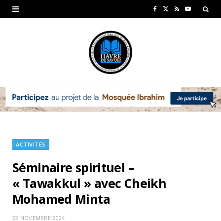
F
X
R
Y
a
(
S
o
c
T
S
u
e
w
T
b
i
u
o
t
b
o
t
e
k
e
ACTIVITÉS
r
Séminaire spirituel –
)
« Tawakkul » avec Cheikh
Mohamed Minta
22 NOVEMBRE 2024