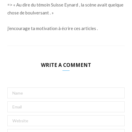
=> « Au dire du témoin Suisse Eynard , la scène avait quelque
chose de boulversant . »
j’encourage ta motivation à écrire ces articles .
WRITE A COMMENT
A
l
t
e
r
n