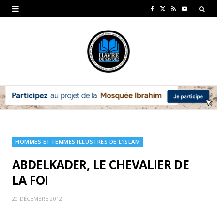
F
X
R
Y
a
(
S
o
c
T
S
u
e
w
T
b
i
u
o
t
b
o
t
e
k
e
HOMMES ET FEMMES ILLUSTRES DE L’ISLAM
r
ABDELKADER, LE CHEVALIER DE
)
LA FOI
20 DÉCEMBRE 2012