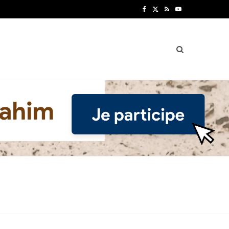
F
X
R
Y
a
(
S
o
c
T
S
u
e
w
T
b
i
u
o
t
b
o
t
e
k
e
r
)