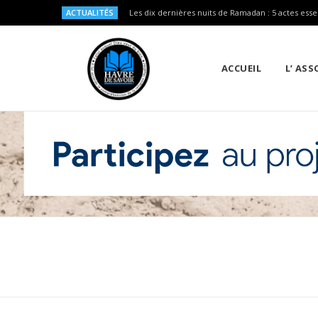
ACTUALITÉS
Les dix dernières nuits de Ramadan : 5 actes esse
ACCUEIL
L’ AS