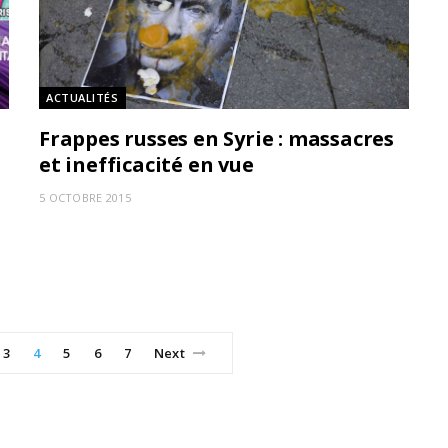
ACTUALITÉS
Frappes russes en Syrie : massacres
et inefficacité en vue
5 OCTOBRE 2015
3
4
5
6
7
Next