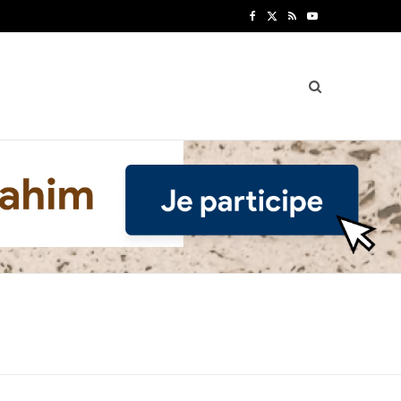
F
X
R
Y
a
(
S
o
c
T
S
u
e
w
T
b
i
u
o
t
b
o
t
e
k
e
r
)