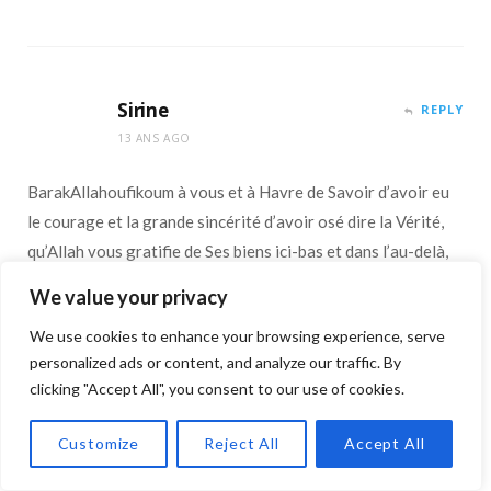
Sirine
REPLY
13 ANS AGO
BarakAllahoufikoum à vous et à Havre de Savoir d’avoir eu
le courage et la grande sincérité d’avoir osé dire la Vérité,
qu’Allah vous gratifie de Ses biens ici-bas et dans l’au-delà,
amine.
We value your privacy
We use cookies to enhance your browsing experience, serve
Honnêtement, quel plaisir de (re)découvrir ces vérités, la
personalized ads or content, and analyze our traffic. By
Vérité de Dieu, que beaucoup de gens s’efforcent à vouloir
clicking "Accept All", you consent to our use of cookies.
dissimuler dans notre Oumma, mais elhamdouliLah Dieu est
Grand et Juste, et la vérité finit toujours par éclater!
Customize
Reject All
Accept All
Quel soulagement aussi de voir que cet article est écrit par