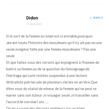
Didon
REPLY
11 ANS AGO
Si le sort de la femme en islam est si enviable,pourquoi
,durant toute l’histoire des musulmans qu’il n’y ait pas eu une
seule exégèse faite par une femme musulmane ? Pas une
seule
Et que faites vous des versets qui enjoignent à l’homme de
battre sa femme,ou de la question du témoignage,de
l’héritage qui sont restées suspendus à une lecture
littéraliste patriarcale de plusieurs siècles en arrière.Que
dites vous du statut de mineur de la femme qui ne peut se
marier sans son tuteur ,ni voyager seule ,ni travailler sans
l’accord de son mari ,etc ….
On en a soupé des discours enjôleurs sur un islam