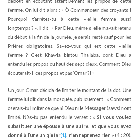
debout en écoutant attentivement les propos de cette
femme. On lui dit alors : « Ô Commandeur des croyants !
Pourquoi t’arrêtes-tu à cette vieille femme aussi
longtemps ? ». Il dit : « Par Dieu, même si elle m’avait retenu
du début à la fin de la journée, je serais resté sauf pour les
Prières obligatoires. Savez-vous qui est cette vieille
femme ? C’est Khawla bintou Tha’laba, dont Dieu a
entendu les propos du haut des sept cieux. Comment Dieu
écouterait-Il ces propos et pas ‘Omar ?! »
Un jour ‘Omar décida de limiter le montant de la dot. Une
femme lui dit dans la mosquée, publiquement : « Comment
oserais-tu limiter ce que ni Dieu ni le Messager (saws) n’ont
limité. N’as-tu pas entendu le verset : «
Si vous voulez
substituer une épouse à une autre, et que vous ayez
donné à l’une un qintar
[1]
, n’en reprenez rien
» (4 : 20).