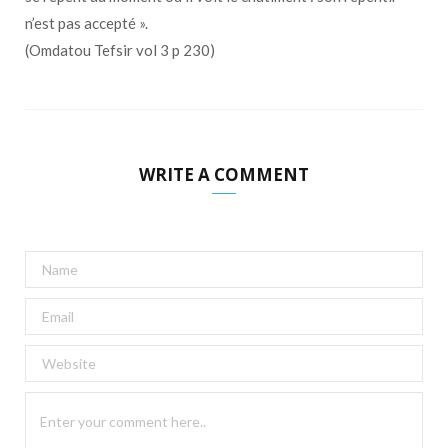
n’est pas accepté ».
(Omdatou Tefsir vol 3 p 230)
WRITE A COMMENT
A
l
t
e
r
n
a
t