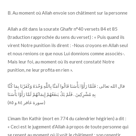
B. Au moment où Allah envoie son châtiment sur la personne
Allah a dit dans la sourate Ghafir n°40 versets 84 et 85
(traduction rapprochée du sens du verset) : « Puis quand ils
virent Notre punition ils dirent : -Nous croyons en Allah seul
et nous renions ce que nous Lui donnions comme associés-.
Mais leur foi, au moment où ils eurent constaté Notre
punition, ne leur profita en rien ».
قال الله تعالى : فَلَمَّا رَأَوْا بَأْسَنَا قَالُوا آمَنَّا بِاللَّهِ وَحْدَهُ وَكَفَرْنَا بِمَا كُنَّا
بِهِ مُشْرِكِينَ . فَلَمْ يَكُ يَنفَعُهُمْ إِيمَانُهُمْ لَمَّا رَأَوْا بَأْسَنَا
(سورة غافر ٨٤ و ٨٥)
L’imam Ibn Kathir (mort en 774 du calendrier hégirien) a dit :
« Ceci est le jugement d’Allah à propos de toute personne qui
se repent au moment où il voit le châtiment : son repentir