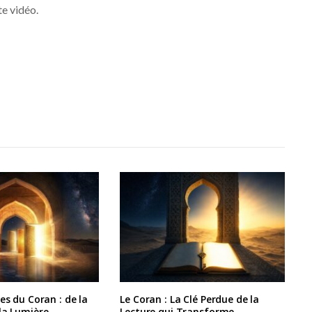
te vidéo.
es du Coran : de la
Le Coran : La Clé Perdue de la
la Lumière
Lecture qui Transforme