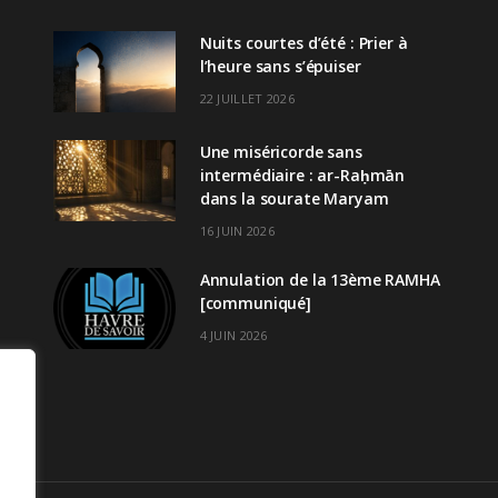
Nuits courtes d’été : Prier à
l’heure sans s’épuiser
22 JUILLET 2026
Une miséricorde sans
intermédiaire : ar-Raḥmān
dans la sourate Maryam
16 JUIN 2026
Annulation de la 13ème RAMHA
[communiqué]
4 JUIN 2026