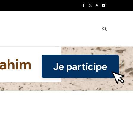
F
X
R
Y
a
(
S
o
c
T
S
u
e
w
T
b
i
u
o
t
b
o
t
e
k
e
r
)