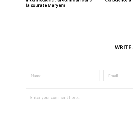
la sourate Maryam
WRITE
A
l
t
e
r
n
a
t