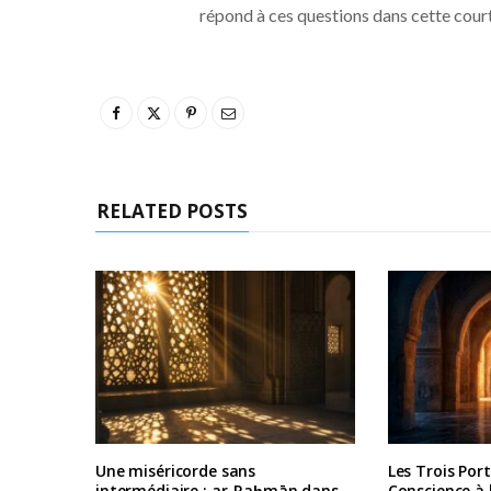
répond à ces questions dans cette cour
RELATED POSTS
Une miséricorde sans
Les Trois Port
intermédiaire : ar-Raḥmān dans
Conscience à 