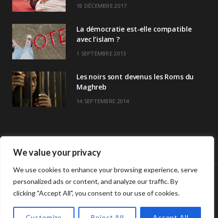
18 DÉCEMBRE 2017
La démocratie est-elle compatible
avec l’islam ?
1 SEPTEMBRE 2013
Les noirs sont devenus les Roms du
Maghreb
14 SEPTEMBRE 2014
We value your privacy
We use cookies to enhance your browsing experience, serve
personalized ads or content, and analyze our traffic. By
© Copyright Havre De Savoir 2024
clicking "Accept All", you consent to our use of cookies.
L’association
Horaires de prières >>
Contact
L’association Havre de savoir
Customize
Reject All
Accept All