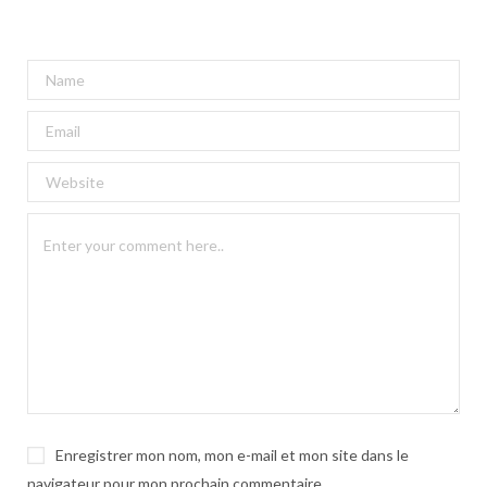
A
l
t
e
r
n
a
t
i
v
e
:
Enregistrer mon nom, mon e-mail et mon site dans le
navigateur pour mon prochain commentaire.