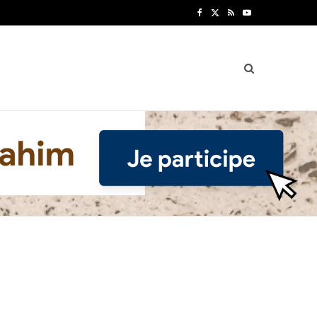
F
X
R
Y
a
(
S
o
c
T
S
u
e
w
T
b
i
u
o
t
b
o
t
e
k
e
r
)