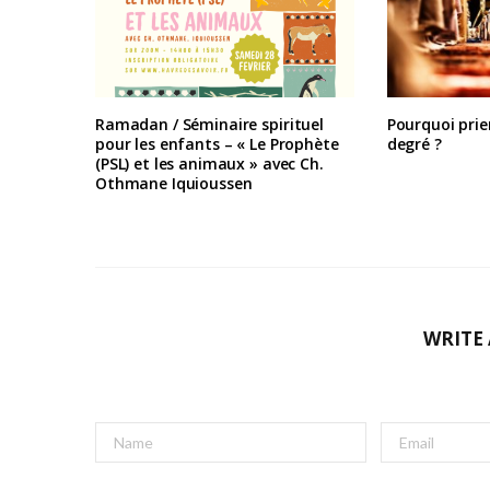
Ramadan / Séminaire spirituel
Pourquoi prie
pour les enfants – « Le Prophète
degré ?
(PSL) et les animaux » avec Ch.
Othmane Iquioussen
WRITE
A
l