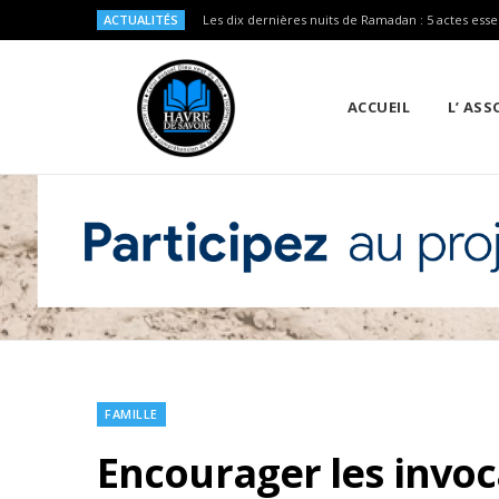
ACTUALITÉS
Les dix dernières nuits de Ramadan : 5 actes esse
ACCUEIL
L’ AS
FAMILLE
Encourager les invoc