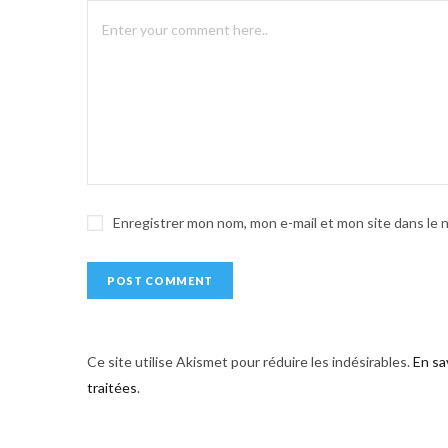
t
e
r
n
a
t
i
v
e
Enregistrer mon nom, mon e-mail et mon site dans le
:
Ce site utilise Akismet pour réduire les indésirables.
En sa
traitées
.