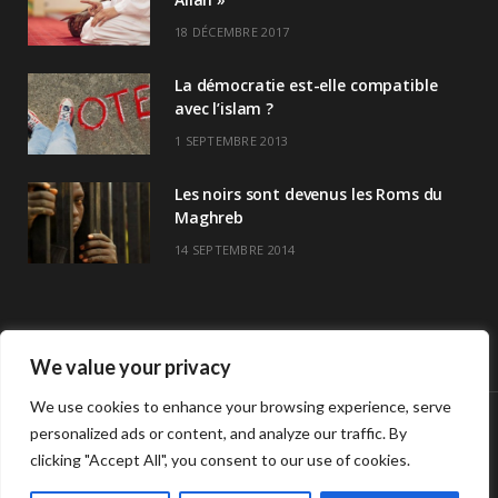
18 DÉCEMBRE 2017
La démocratie est-elle compatible
avec l’islam ?
1 SEPTEMBRE 2013
Les noirs sont devenus les Roms du
Maghreb
14 SEPTEMBRE 2014
We value your privacy
We use cookies to enhance your browsing experience, serve
personalized ads or content, and analyze our traffic. By
© Copyright Havre De Savoir 2024
clicking "Accept All", you consent to our use of cookies.
L’association
Horaires de prières >>
Contact
L’association Havre de savoir