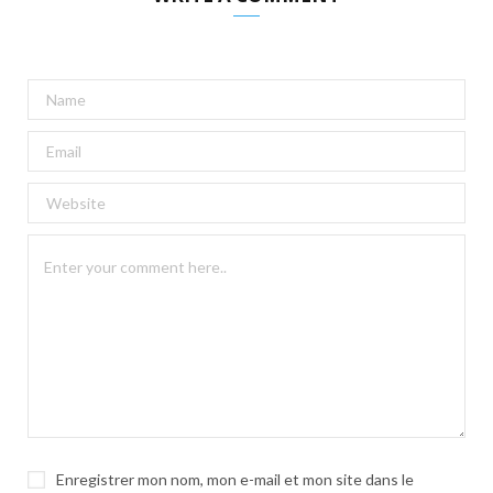
A
l
t
e
r
n
a
t
i
v
e
:
Enregistrer mon nom, mon e-mail et mon site dans le