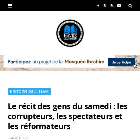
F
X
R
Y
a
(
S
o
c
T
S
u
e
w
T
b
i
u
o
t
b
o
t
e
k
e
HISTOIRE DE L'ISLAM
r
Le récit des gens du samedi : les
)
corrupteurs, les spectateurs et
les réformateurs
3 AOÛT 2021