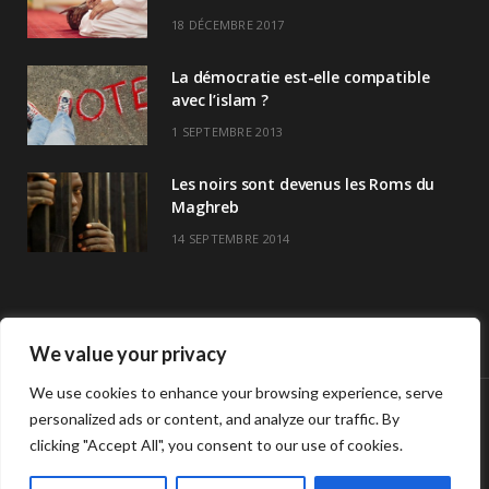
18 DÉCEMBRE 2017
La démocratie est-elle compatible
avec l’islam ?
1 SEPTEMBRE 2013
Les noirs sont devenus les Roms du
Maghreb
14 SEPTEMBRE 2014
We value your privacy
We use cookies to enhance your browsing experience, serve
personalized ads or content, and analyze our traffic. By
© Copyright Havre De Savoir 2024
clicking "Accept All", you consent to our use of cookies.
L’association
Horaires de prières >>
Contact
L’association Havre de savoir