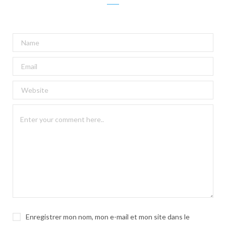
A
l
t
e
r
n
a
t
i
v
e
:
Enregistrer mon nom, mon e-mail et mon site dans le