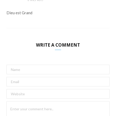
Dieu est Grand
WRITE A COMMENT
A
l
t
e
r
n
a
t