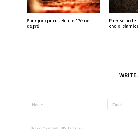
Pourquoi prier selon le 12ème
Prier selon l
degré ?
choix islami
WRITE
A
l
t
e
r