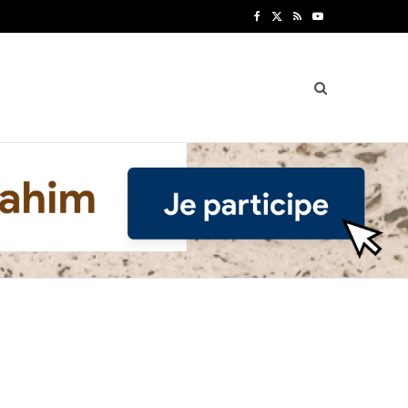
F
X
R
Y
a
(
S
o
c
T
S
u
e
w
T
b
i
u
o
t
b
o
t
e
k
e
r
)