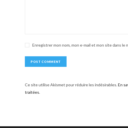
n
a
t
i
v
e
Enregistrer mon nom, mon e-mail et mon site dans le
:
Ce site utilise Akismet pour réduire les indésirables.
En sa
traitées
.