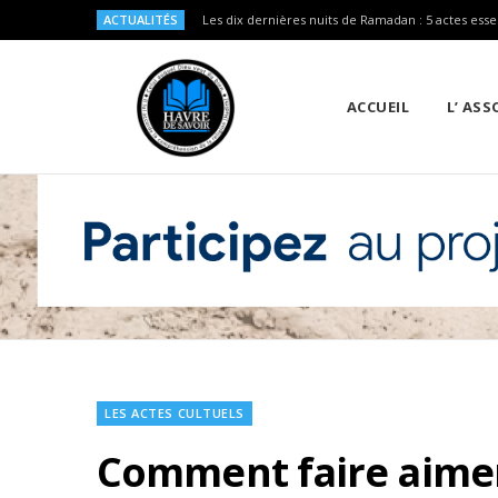
ACTUALITÉS
Les dix dernières nuits de Ramadan : 5 actes esse
ACCUEIL
L’ AS
LES ACTES CULTUELS
Comment faire aimer 