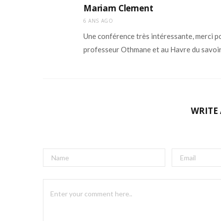
Mariam Clement
6 ANS AGO
Une conférence très intéressante, merci po
professeur Othmane et au Havre du savoir
WRITE
A
l
t
e
r
n