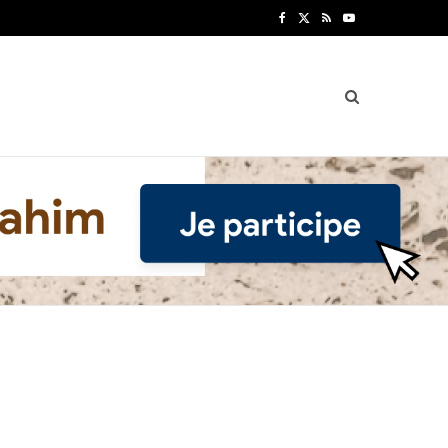
F
X
R
Y
a
(
S
o
c
T
S
u
e
w
T
b
i
u
o
t
b
o
t
e
k
e
r
)