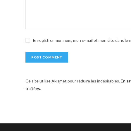
a
t
i
v
e
Enregistrer mon nom, mon e-mail et mon site dans le
:
Ce site utilise Akismet pour réduire les indésirables.
En sa
traitées
.