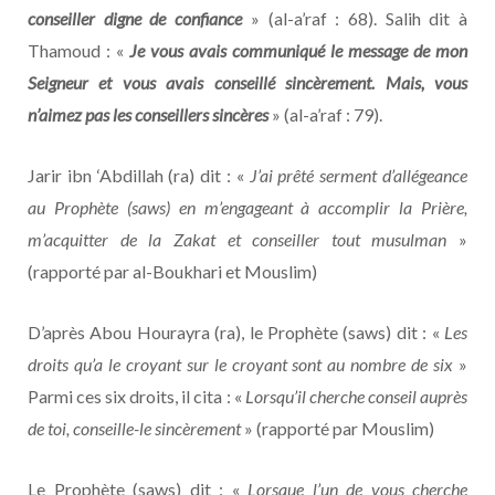
conseiller digne de confiance
» (al-a’raf : 68). Salih dit à
Thamoud : «
Je vous avais communiqué le message de mon
Seigneur et vous avais conseillé sincèrement. Mais, vous
n’aimez pas les conseillers sincères
» (al-a’raf : 79).
Jarir ibn ‘Abdillah (ra) dit : «
J’ai prêté serment d’allégeance
au Prophète (saws) en m’engageant à accomplir la Prière,
m’acquitter de la Zakat et conseiller tout musulman
»
(rapporté par al-Boukhari et Mouslim)
D’après Abou Hourayra (ra), le Prophète (saws) dit : «
Les
droits qu’a le croyant sur le croyant sont au nombre de six
»
Parmi ces six droits, il cita : «
Lorsqu’il cherche conseil auprès
de toi, conseille-le sincèrement
» (rapporté par Mouslim)
Le Prophète (saws) dit : «
Lorsque l’un de vous cherche