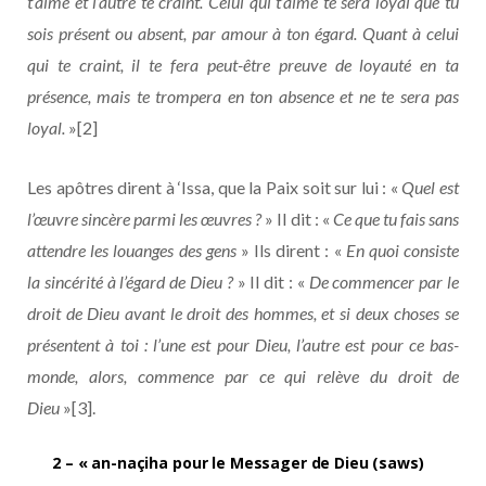
t’aime et l’autre te craint. Celui qui t’aime te sera loyal que tu
sois présent ou absent, par amour à ton égard. Quant à celui
qui te craint, il te fera peut-être preuve de loyauté en ta
présence, mais te trompera en ton absence et ne te sera pas
loyal.
»[2]
Les apôtres dirent à ‘Issa, que la Paix soit sur lui : «
Quel est
l’œuvre sincère parmi les œuvres ?
» Il dit : «
Ce que tu fais sans
attendre les louanges des gens
» Ils dirent : «
En quoi consiste
la sincérité à l’égard de Dieu ?
» Il dit : «
De commencer par le
droit de Dieu avant le droit des hommes, et si deux choses se
présentent à toi : l’une est pour Dieu, l’autre est pour ce bas-
monde, alors, commence par ce qui relève du droit de
Dieu
»[3].
2 – « an-naçiha pour le Messager de Dieu (saws)