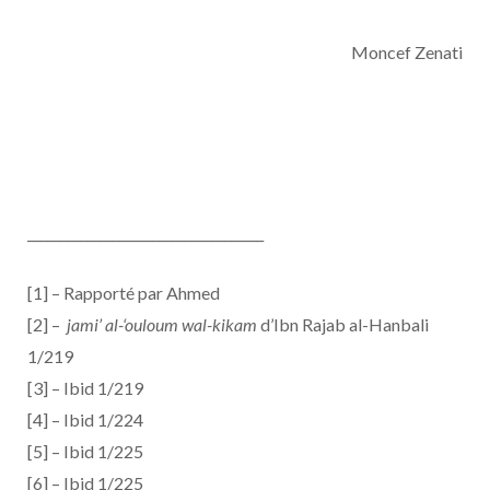
Moncef Zenati
____________________________________
[1] – Rapporté par Ahmed
[2] –
jami’ al-‘ouloum wal-kikam
d’Ibn Rajab al-Hanbali
1/219
[3] – Ibid 1/219
[4] – Ibid 1/224
[5] – Ibid 1/225
[6] – Ibid 1/225