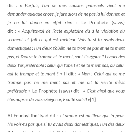
dit : «
Parfois, l’un de mes cousins paternels vient me
demander quelque chose, je jure alors de ne pas la lui donner, et
je ne lui donne en effet rien
» Le Prophète (saws)
dit : «
Acquitte-toi de l’acte expiatoire dû à la violation du
serment, et fait ce qui est meilleur. Vois-tu si tu avais deux
domestiques : l’un d’eux t‘obéit, ne te trompe pas et ne te ment
pas, et l’autre te trompe et te ment, sont-ils égaux ? Lequel des
deux t’es préférable : celui qui t’obéit et ne te ment pas, ou celui
qui te trompe et te ment ?
» Il dit : «
Non ! Celui qui ne me
trompe pas, ne me ment pas et me dit la vérité m’est
préférable
» Le Prophète (saws) dit : «
C’est ainsi que vous
êtes auprès de votre Seigneur, Exalté soit-Il
»[1]
Al-Foudayl ibn ‘Iyad dit : «
L’amour est meilleur que la peur.
Ne vois-tu pas que si tu avais deux domestiques, l’un des deux