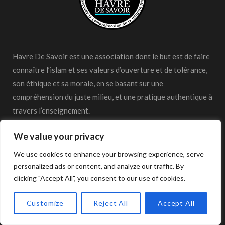
Havre De Savoir est une association dont le but est de faire
connaître l’islam et ses valeurs d’ouverture et de tolérance,
son éthique et sa morale, en se basant sur une
compréhension du juste milieu, et une pratique authentique à
travers l’enseignement.
We value your privacy
We use cookies to enhance your browsing experience, serve
personalized ads or content, and analyze our traffic. By
DERNIERS ARTICLES
clicking "Accept All", you consent to our use of cookies.
Customize
Reject All
Accept All
Nuits courtes d’été : Prier à l’heure
sans s’épuiser