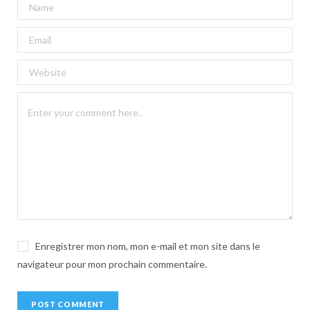
A
l
t
e
r
n
a
t
i
v
e
:
Enregistrer mon nom, mon e-mail et mon site dans le
navigateur pour mon prochain commentaire.