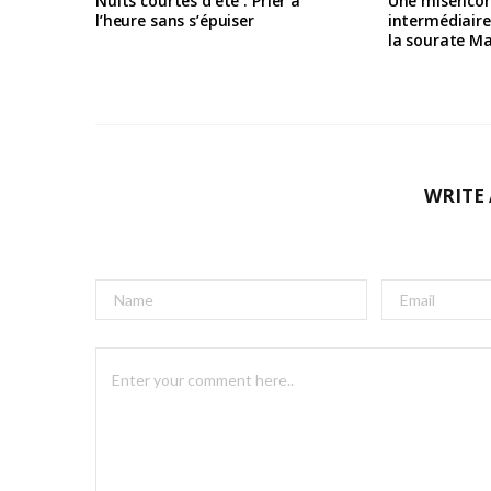
Nuits courtes d’été : Prier à
Une misérico
l’heure sans s’épuiser
intermédiair
la sourate M
WRITE
A
l
t
e
r
n
a