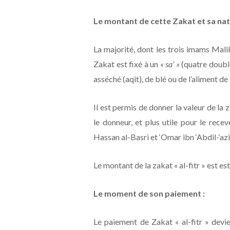
Le montant de cette Zakat et sa nat
La majorité, dont les trois imams Mali
Zakat est fixé à un
« sa’ »
(quatre double
asséché (aqit), de blé ou de l’aliment d
Il est permis de donner la valeur de la 
le donneur, et plus utile pour le rec
Hassan al-Basri et ‘Omar ibn ‘Abdil-‘azi
Le montant de la zakat « al-fitr » est e
Le moment de son paiement :
Le paiement de Zakat « al-fitr » devien