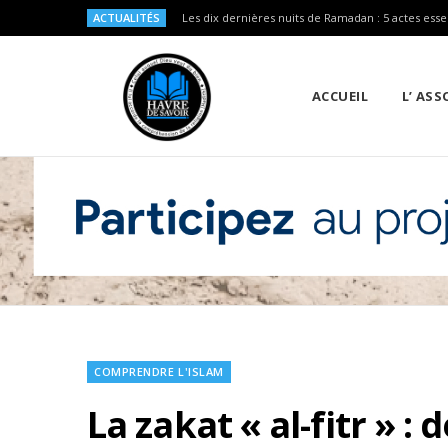
ACTUALITÉS
Les dix dernières nuits de Ramadan : 5 actes esse
ACCUEIL
L’ AS
COMPRENDRE L'ISLAM
La zakat « al-fitr » : 