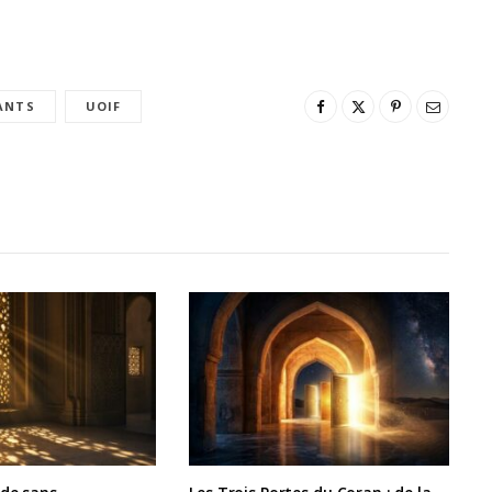
ANTS
UOIF