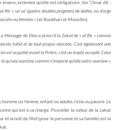
 imams, estiment qu’elle est obligatoire. Ibn ‘Omar dit :
l-fitr », un sa’ (quatre doubles poignées) de dattes, ou d’orge
asculin ou féminin »
(al-Boukhari et Mouslim).
Le Messager de Dieu a prescrit la Zakat de « al-fitr » comme
parole futile et de tout propos obscène. C’est également une
’en est acquitté avant la Prière, c’est un impôt accepté. Celui
’est là qu’une aumône comme n’importe qu’elle autre aumône »
n, homme ou femme, enfant ou adulte, riche ou pauvre. Le
onne qui est à sa charge. Posséder la valeur de la zakat
 et la nuit de l’Aïd (pour la personne et sa famille) est la
kat.