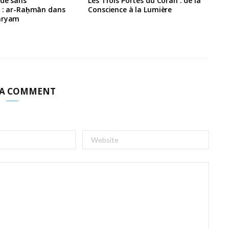
rde sans
Les Trois Portes du Coran : de la
e : ar-Raḥmān dans
Conscience à la Lumière
aryam
 A COMMENT