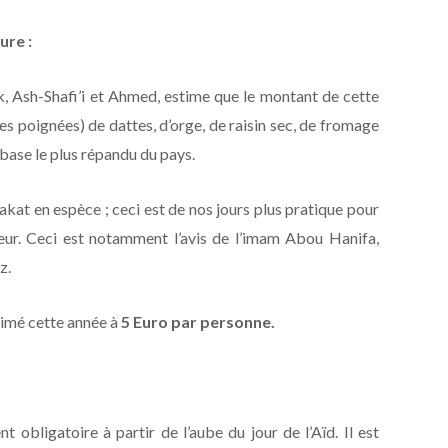
ure :
k, Ash-Shafi’i et Ahmed, estime que le montant de cette
s poignées) de dattes, d’orge, de raisin sec, de fromage
e base le plus répandu du pays.
zakat en espèce ; ceci est de nos jours plus pratique pour
eveur. Ceci est notamment l’avis de l’imam Abou Hanifa,
z.
stimé cette année à
5 Euro par personne.
t obligatoire à partir de l’aube du jour de l’Aïd. Il est