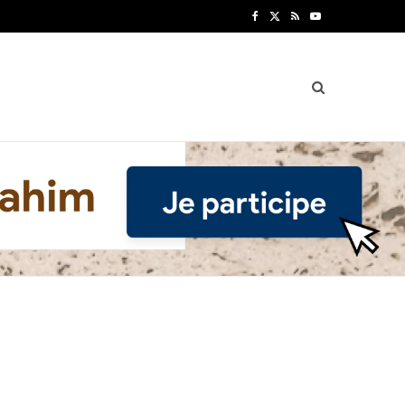
F
X
R
Y
a
(
S
o
c
T
S
u
e
w
T
b
i
u
o
t
b
o
t
e
k
e
r
)