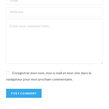
t
e
r
n
a
t
i
v
e
:
Enregistrer mon nom, mon e-mail et mon site dans le
navigateur pour mon prochain commentaire.