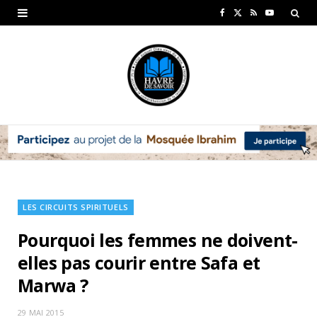
F
X
R
Y
a
(
S
o
c
T
S
u
e
w
T
b
i
u
o
t
b
o
t
e
k
e
LES CIRCUITS SPIRITUELS
r
Pourquoi les femmes ne doivent-
)
elles pas courir entre Safa et
Marwa ?
29 MAI 2015