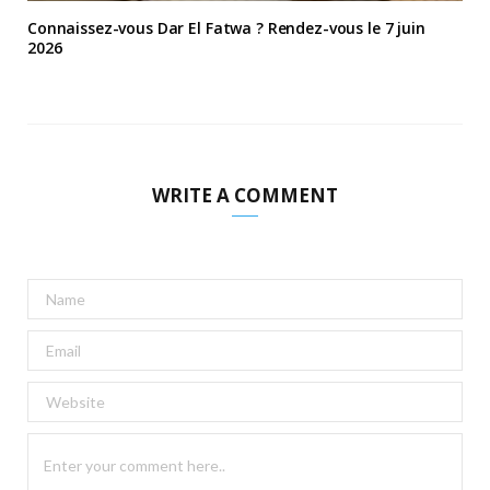
Connaissez-vous Dar El Fatwa ? Rendez-vous le 7 juin
2026
WRITE A COMMENT
A
l
t
e
r
n
a