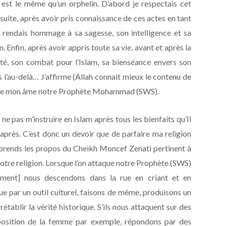
st le même qu’un orphelin. D’abord je respectais cet
ite, après avoir pris connaissance de ces actes en tant
 rendais hommage à sa sagesse, son intelligence et sa
 Enfin, après avoir appris toute sa vie, avant et après la
ité, son combat pour l’Islam, sa bienséance envers son
s l’au-delà… J’affirme (Allah connait mieux le contenu de
d de mon âme notre Prophète Mohammad (SWS).
e ne pas m’instruire en Islam après tous les bienfaits
qu’Il
après. C’est donc un devoir que de parfaire ma religion
 reprends les propos du Cheikh Moncef Zenati pertinent à
 notre religion. Lorsque l’on attaque notre Prophète (SWS)
ement] nous descendons dans la rue en criant et en
ue par un outil culturel, faisons de même, produisons un
établir la vérité historique. S’ils nous attaquent sur des
position de la femme par exemple, répondons par des