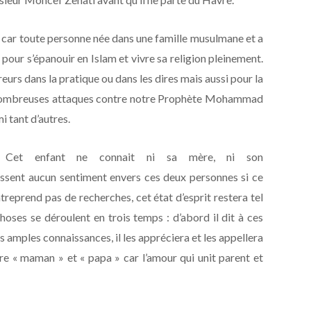
 car toute personne née dans une famille musulmane et a
e pour s’épanouir en Islam et vivre sa religion pleinement.
urs dans la pratique ou dans les dires mais aussi pour la
s nombreuses attaques contre notre Prophète Mohammad
 tant d’autres.
n. Cet enfant ne connait ni sa mère, ni son
ressent aucun sentiment envers ces deux personnes si ce
entreprend pas de recherches, cet état d’esprit restera tel
 choses se déroulent en trois temps : d’abord il dit à ces
s amples connaissances, il les appréciera et les appellera
ire « maman » et « papa » car l’amour qui unit parent et