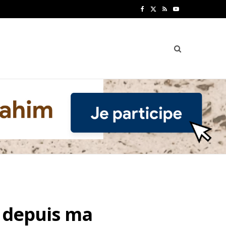
F
X
R
Y
a
(
S
o
c
T
S
u
e
w
T
b
i
u
o
t
b
o
t
e
k
e
r
)
e depuis ma