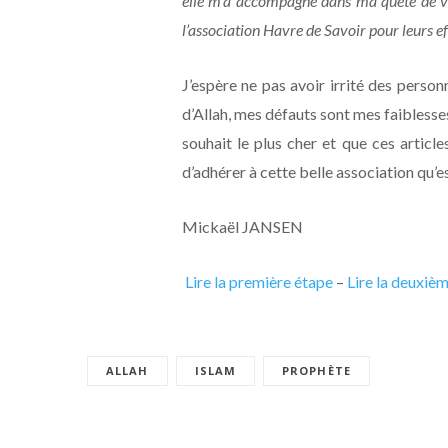
elle m’a accompagné dans ma quête de vér
l’association Havre de Savoir pour leurs eff
J’espère ne pas avoir irrité des pers
d’Allah, mes défauts sont mes faibles
souhait le plus cher et que ces article
d’adhérer à cette belle association qu’e
Mickaël JANSEN
Lire la première étape
–
Lire la deuxiè
ALLAH
ISLAM
PROPHÈTE