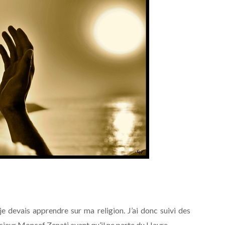
e devais apprendre sur ma religion. J’ai donc suivi des
ieur Moncef Zenati avant qu’il ne parte du Havre.