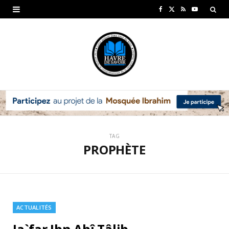
F
X
R
Y
a
(
S
o
c
T
S
u
e
w
T
b
i
u
o
t
b
o
t
e
TAG
k
e
PROPHÈTE
r
)
ACTUALITÉS