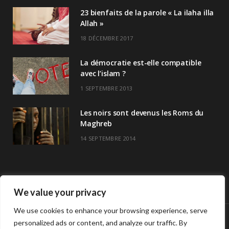
23 bienfaits de la parole « La ilaha illa
Allah »
18 DÉCEMBRE 2017
La démocratie est-elle compatible
avec l’islam ?
1 SEPTEMBRE 2013
Les noirs sont devenus les Roms du
Maghreb
14 SEPTEMBRE 2014
We value your privacy
We use cookies to enhance your browsing experience, serve
personalized ads or content, and analyze our traffic. By
© Copyright Havre De Savoir 2024