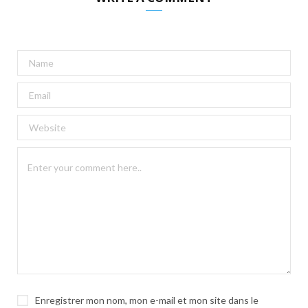
A
l
t
e
r
n
a
t
i
v
e
:
Enregistrer mon nom, mon e-mail et mon site dans le