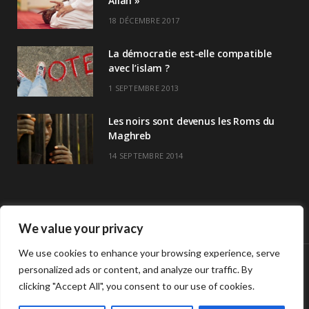
Allah »
18 DÉCEMBRE 2017
La démocratie est-elle compatible
avec l’islam ?
1 SEPTEMBRE 2013
Les noirs sont devenus les Roms du
Maghreb
14 SEPTEMBRE 2014
We value your privacy
We use cookies to enhance your browsing experience, serve
personalized ads or content, and analyze our traffic. By
© Copyright Havre De Savoir 2024
clicking "Accept All", you consent to our use of cookies.
L’association
Horaires de prières >>
Contact
L’association Havre de savoir