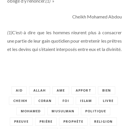
obligé d’y renoncer.
(1)
»
Cheikh Mohamed Abdou
(1)
C’est-à dire que les hommes n’eurent plus à consacrer
une partie de leur gain quotidien pour entretenir les prêtres
et les devins qui s’étaient interposés entre eux et la divinité.
AID
ALLAH
AME
APPORT
BIEN
CHEIKH
CORAN
FOI
ISLAM
LIVRE
MOHAMED
MUSULMAN
POLITIQUE
PREUVE
PRIÈRE
PROPHÈTE
RELIGION