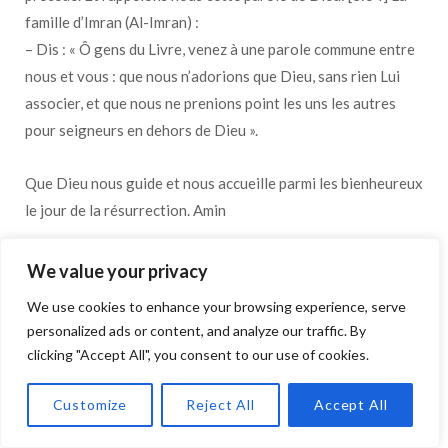
famille d’Imran (Al-Imran) :
– Dis : « Ô gens du Livre, venez à une parole commune entre
nous et vous : que nous n’adorions que Dieu, sans rien Lui
associer, et que nous ne prenions point les uns les autres
pour seigneurs en dehors de Dieu ».
Que Dieu nous guide et nous accueille parmi les bienheureux
le jour de la résurrection. Amin
We value your privacy
We use cookies to enhance your browsing experience, serve
Wissem
REPLY
personalized ads or content, and analyze our traffic. By
15 ANS AGO
clicking "Accept All", you consent to our use of cookies.
@Christine
Customize
Reject All
Accept All