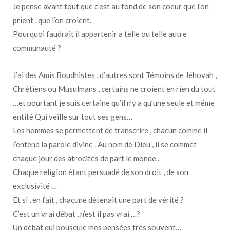
Je pense avant tout que c’est au fond de son coeur que l’on
prient , que l’on croient.
Pourquoi faudrait il appartenir a telle ou telle autre
communauté ?
J’ai des Amis Boudhistes , d’autres sont Témoins de Jéhovah ,
Chrétiens ou Musulmans , certains ne croient en rien du tout
…et pourtant je suis certaine qu’il n’y a qu’une seule et méme
entité Qui veille sur tout ses gens…
Les hommes se permettent de transcrire , chacun comme il
l’entend la parole divine . Au nom de Dieu , il se commet
chaque jour des atrocités de part le monde .
Chaque religion étant persuadé de son droit , de son
exclusivité …
Et si , en fait , chacune détenait une part de vérité ?
C’est un vrai débat , n’est il pas vrai …?
Un débat qui bouscule mes pensées trés souvent…