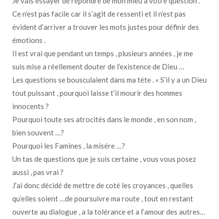
Je vais essayer de répondre de mon mieu a votre question .
Ce n’est pas facile car il s’agit de ressenti et il n’est pas
évident d’arriver a trouver les mots justes pour définir des
émotions .
Il est vrai que pendant un temps , plusieurs années , je me
suis mise a réellement douter de l’existence de Dieu …
Les questions se bousculaient dans ma téte . « S’il y a un Dieu
tout puissant , pourquoi laisse t’il mourir des hommes
innocents ?
Pourquoi toute ses atrocités dans le monde , en son nom ,
bien souvent …?
Pourquoi les Famines , la misére …?
Un tas de questions que je suis certaine , vous vous posez
aussi , pas vrai ?
J’ai donc décidé de mettre de coté les croyances , quelles
qu’elles soient …de poursuivre ma route , tout en restant
ouverte au dialogue , a la tolérance et a l’amour des autres…