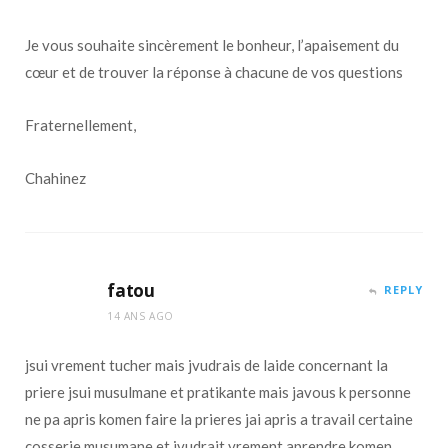
Je vous souhaite sincèrement le bonheur, l’apaisement du
cœur et de trouver la réponse à chacune de vos questions
Fraternellement,
Chahinez
fatou
REPLY
14 ANS AGO
jsui vrement tucher mais jvudrais de laide concernant la
priere jsui musulmane et pratikante mais javous k personne
ne pa apris komen faire la prieres jai apris a travail certaine
cosserie musumane et jvudrait vrement aprendre komen