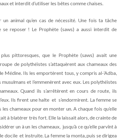
maux et interdit d’utiliser les bêtes comme chaises.
r un animal qu’en cas de nécessité. Une fois ta tâche
e se reposer ! Le Prophète (saws) a aussi interdit de
plus pittoresques, que le Prophète (saws) avait une
roupe de polythéistes s’attaquèrent aux chameaux des
e Médine. Ils les emportèrent tous, y compris al-’Adba,
 musulmans et l’emmenèrent avec eux. Les polythéistes
ameaux. Quand ils s’arrêtèrent en cours de route, ils
’eux. Ils firent une halte et s’endormirent. La femme se
ers les chameaux pour en monter un. A chaque fois qu’elle
it à blatérer très fort. Elle la laissait alors, de crainte de
onsidérer un à un les chameaux, jusqu’à ce qu’elle parvînt à
lle docile et instruite. La femme la monta, puis se dirigea