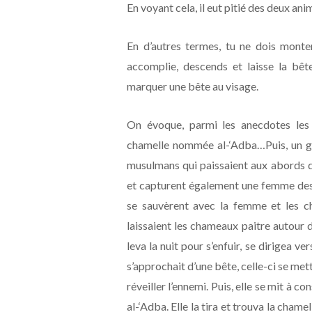
En voyant cela, il eut pitié des deux ani
En d’autres termes, tu ne dois monte
accomplie, descends et laisse la bêt
marquer une bête au visage.
On évoque, parmi les anecdotes les 
chamelle nommée al-‘Adba…Puis, un g
musulmans qui paissaient aux abords d
et capturent également une femme des
se sauvèrent avec la femme et les ch
laissaient les chameaux paitre autour d
leva la nuit pour s’enfuir, se dirigea v
s’approchait d’une bête, celle-ci se metta
réveiller l’ennemi. Puis, elle se mit à c
al-‘Adba. Elle la tira et trouva la chame