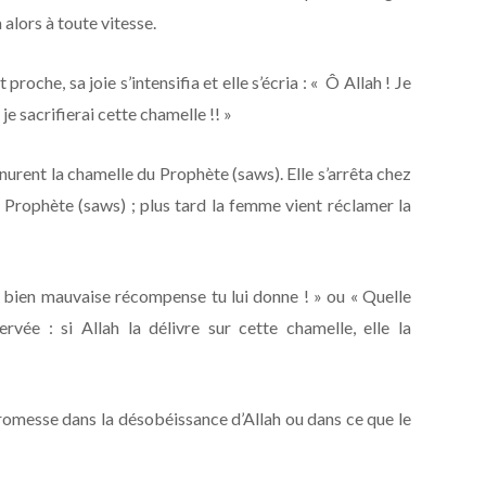
 alors à toute vitesse.
roche, sa joie s’intensifia et elle s’écria : « Ô Allah ! Je
e sacrifierai cette chamelle !! »
nurent la chamelle du Prophète (saws). Elle s’arrêta chez
e Prophète (saws) ; plus tard la femme vient réclamer la
e bien mauvaise récompense tu lui donne ! » ou « Quelle
rvée : si Allah la délivre sur cette chamelle, elle la
a promesse dans la désobéissance d’Allah ou dans ce que le