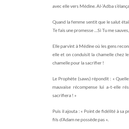
avec elle vers Médine. Al-‘Adba s’élança
Quand la femme sentit que le salut était p
Te fais une promesse …Si Tu me sauves, j
Elle parvint à Médine où les gens recon
elle et on conduisit la chamelle chez l
chamelle pour la sacrifier !
Le Prophète (saws) répondit : « Quell
mauvaise récompense lui a-t-elle rése
sacrifiera ! »
Puis il ajouta : « Point de fidélité à s
fils d’Adam ne possède pas ».