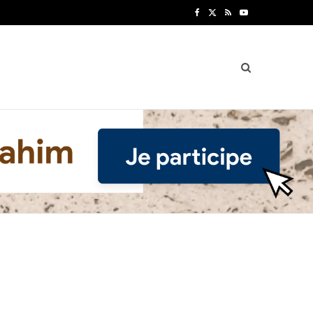
F
X
R
Y
a
(
S
o
c
T
S
u
e
w
T
b
i
u
o
t
b
o
t
e
k
e
r
)