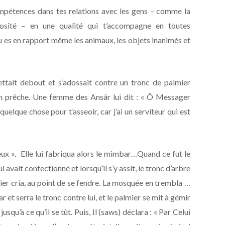
mpétences dans tes relations avec les gens – comme la
nérosité – en une qualité qui t’accompagne en toutes
u es en rapport même les animaux, les objets inanimés et
ttait debout et s’adossait contre un tronc de palmier
on prêche. Une femme des Ansâr lui dit : « Ô Messager
quelque chose pour t’asseoir, car j’ai un serviteur qui est
eux ». Elle lui fabriqua alors le mimbar…Quand ce fut le
 avait confectionné et lorsqu’il s’y assit, le tronc d’arbre
ier cria, au point de se fendre. La mosquée en trembla …
t serra le tronc contre lui, et le palmier se mit à gémir
 jusqu’à ce qu’il se tût. Puis, Il (saws) déclara : « Par Celui