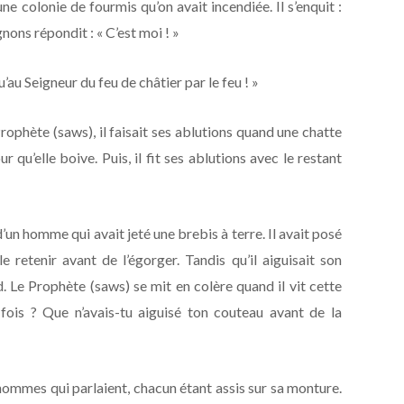
ne colonie de fourmis qu’on avait incendiée. Il s’enquit :
nons répondit : « C’est moi ! »
qu’au Seigneur du feu de châtier par le feu ! »
rophète (saws), il faisait ses ablutions quand une chatte
pour qu’elle boive. Puis, il fit ses ablutions avec le restant
’un homme qui avait jeté une brebis à terre. Il avait posé
e retenir avant de l’égorger. Tandis qu’il aiguisait son
d. Le Prophète (saws) se mit en colère quand il vit cette
 fois ? Que n’avais-tu aiguisé ton couteau avant de la
 hommes qui parlaient, chacun étant assis sur sa monture.