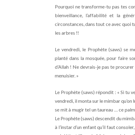
Pourquoi ne transforme-tu pas tes co
bienveillance, l’affabilité et la gé
circonstances, dans tout ce avec quoi t
les arbres !!
Le vendredi, le Prophète (saws) se me
planté dans la mosquée, pour faire s
d’Allah ! Ne devrais-je pas te procurer 
menuisier. »
Le Prophète (saws) répondit : « Si tu v
vendredi, il monta sur le mimbar qu’on lui
se mit à mugir tel un taureau … ce palm
Le Prophète (saws) descendit du mimbar e
à l’instar d’un enfant qu’il faut consoler,