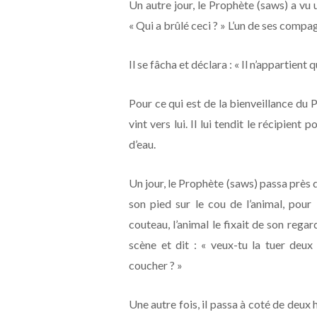
Un autre jour, le Prophète (saws) a vu u
« Qui a brûlé ceci ? » L’un de ses compag
Il se fâcha et déclara : « Il n’appartient 
Pour ce qui est de la bienveillance du P
vint vers lui. Il lui tendit le récipient 
d’eau.
Un jour, le Prophète (saws) passa près d
son pied sur le cou de l’animal, pour l
couteau, l’animal le fixait de son regar
scène et dit : « veux-tu la tuer deux
coucher ? »
Une autre fois, il passa à coté de deux